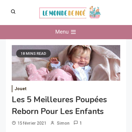
Skip
to
content
Le Monde de Noé
Menu
18 MINS READ
Jouet
Les 5 Meilleures Poupées
Reborn Pour Les Enfants
1
15 février 2021
Simon