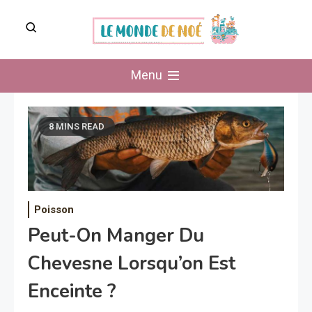
Skip
to
content
Le Monde de Noé
Menu
8 MINS READ
Poisson
Peut-On Manger Du
Chevesne Lorsqu’on Est
Enceinte ?